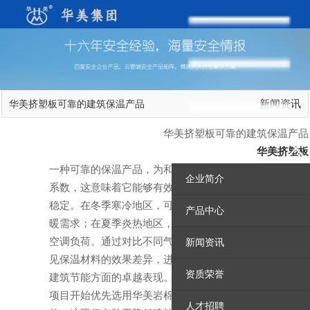
新闻资讯
华美挤塑板可靠的建筑保温产品
华美挤塑板可靠的建筑保温产品
华美挤塑板
一种可靠的保温产品，为和这样说因为它拥有极低的导热
企业简介
系数，这意味着它能够有效阻止热量传递，保持室内温度
稳定。在冬季寒冷地区，可以防止室内热量流失，减少供
产品中心
暖需求；在夏季炎热地区，则能阻挡外界热量进入，降低
空调负荷。通过对比不同气候条件下使用岩棉板与其他常
新闻资讯
见保温材料的效果差异，进一步证明了华美岩棉板在实现
资质荣誉
建筑节能方面的卓越表现。在实际应用中，许多新建建筑
项目开始优先选用华美岩棉板作为外墙保温系统的核心组
人才招聘