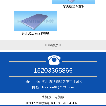
华美挤塑保温板
难燃B1级光面挤塑板
<<查看更多>>
15203365866
地址：中国·河北·廊坊市留各庄工业园区
邮箱：baowen68@126.com
手机版
|
电脑版
©2017
华美挤塑板
冀ICP备17005431号-1