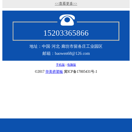
<<查看更多>>
15203365866
地址：中国·河北·廊坊市留各庄工业园区
邮箱：baowen68@126.com
手机版
|
电脑版
©2017
华美挤塑板
冀ICP备17005431号-1