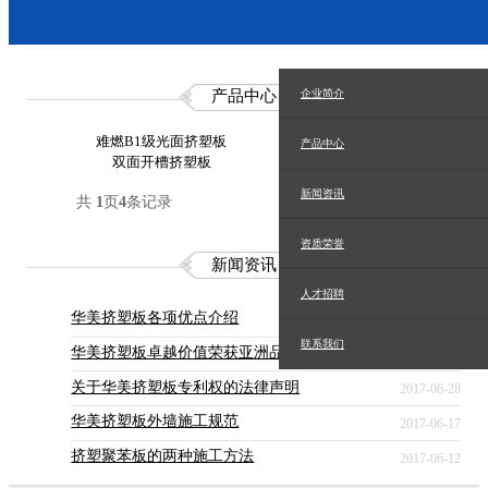
企业简介
产品中心
难燃B1级光面挤塑板
拉毛挤塑板
产品中心
双面开槽挤塑板
梯形槽式挤塑板
新闻资讯
共
1
页
4
条记录
资质荣誉
新闻资讯
人才招聘
华美挤塑板各项优点介绍
2017-11-19
联系我们
华美挤塑板卓越价值荣获亚洲品牌盛典
2017-09-09
关于华美挤塑板专利权的法律声明
2017-06-28
华美挤塑板外墙施工规范
2017-06-17
挤塑聚苯板的两种施工方法
2017-06-12